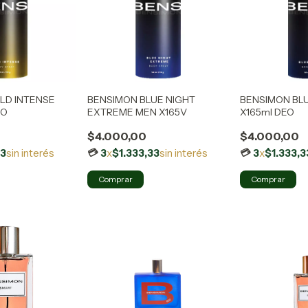
LD INTENSE
BENSIMON BLUE NIGHT
BENSIMON BL
EO
EXTREME MEN X165V
X165ml DEO
$4.000,00
$4.000,00
33
sin interés
3
x
$1.333,33
sin interés
3
x
$1.333,3