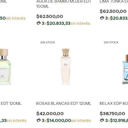
0ML
AGUA DE BAMBU MUJER EDT
LIMA TONKA E
100ML
$62.500,00
$62.500,00
,50
sin interés
3
x
$20.833
3
x
$20.833,33
sin interés
SIN STOCK
SIN STOCK
 EDT 120ML
ROSAS BLANCAS EDT 120ML
RELAX EDP 8
$42.000,00
$38.750,00
,33
sin interés
3
x
$14.000,00
sin interés
3
x
$12.916,