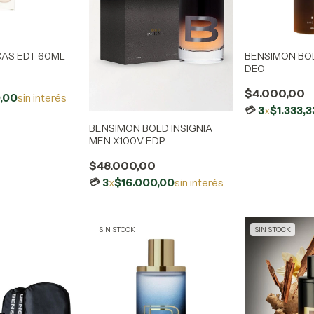
AS EDT 60ML
BENSIMON BO
DEO
0
$4.000,00
,00
sin interés
3
x
$1.333,3
BENSIMON BOLD INSIGNIA
MEN X100V EDP
$48.000,00
3
x
$16.000,00
sin interés
SIN STOCK
SIN STOCK