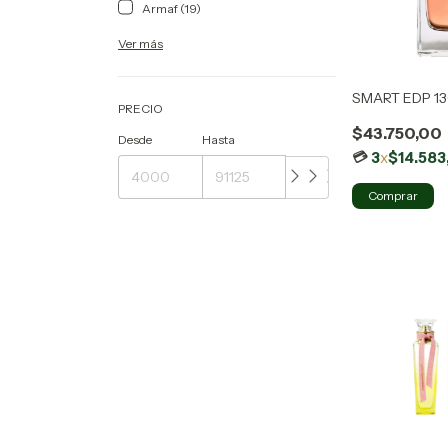
Armaf (19)
Ver más
SMART EDP 1
PRECIO
$43.750,00
Desde
Hasta
3
x
$14.583