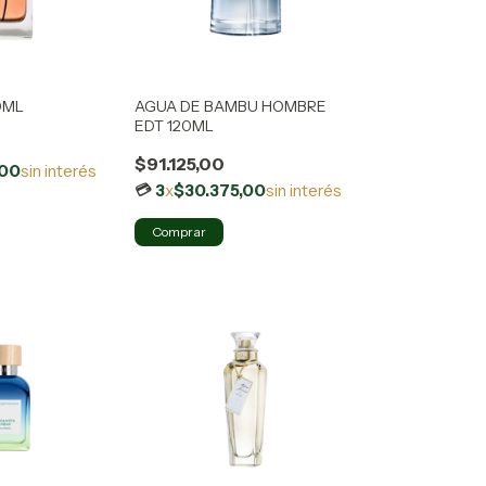
0ML
AGUA DE BAMBU HOMBRE
EDT 120ML
$91.125,00
,00
sin interés
3
x
$30.375,00
sin interés