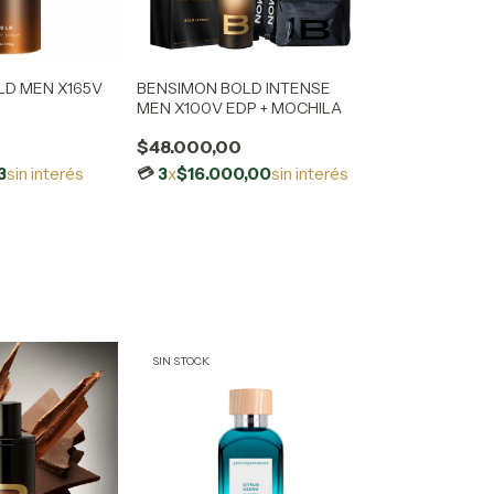
LD MEN X165V
BENSIMON BOLD INTENSE
MEN X100V EDP + MOCHILA
$48.000,00
3
sin interés
3
x
$16.000,00
sin interés
SIN STOCK