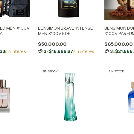
LD MEN X100V
BENSIMON BRAVE INTENSE
BENSIMON BO
LA
MEN X100V EDP
X100V PARFU
0
$50.000,00
$65.000,00
,33
sin interés
3
x
$16.666,67
sin interés
3
x
$21.666
SIN STOCK
SIN STOCK