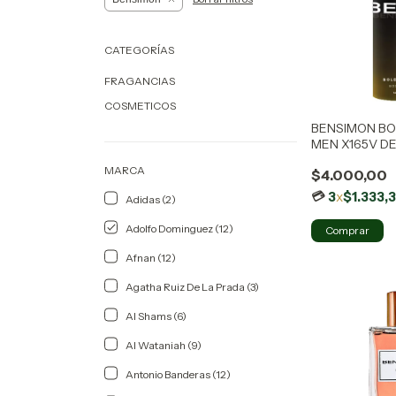
CATEGORÍAS
FRAGANCIAS
COSMETICOS
BENSIMON BO
MEN X165V D
MARCA
$4.000,00
3
x
$1.333,
Adidas (2)
Adolfo Dominguez (12)
Afnan (12)
Agatha Ruiz De La Prada (3)
Al Shams (6)
Al Wataniah (9)
Antonio Banderas (12)