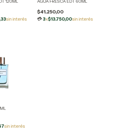
DT 120ML
AGUA FRESCA EDT 60ML
$41.250,00
,33
sin interés
3
x
$13.750,00
sin interés
0ML
67
sin interés