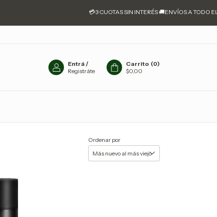
💳3 CUOTAS SIN INTERÉS 🚚ENVÍOS A TODO EL PAÍ
Entrá
/
Carrito
(
0
)
Registráte
$0,00
Ordenar por