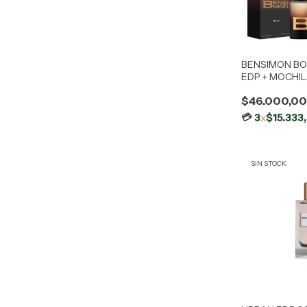
BENSIMON BO
EDP + MOCHI
$46.000,0
3
x
$15.333
SIN STOCK