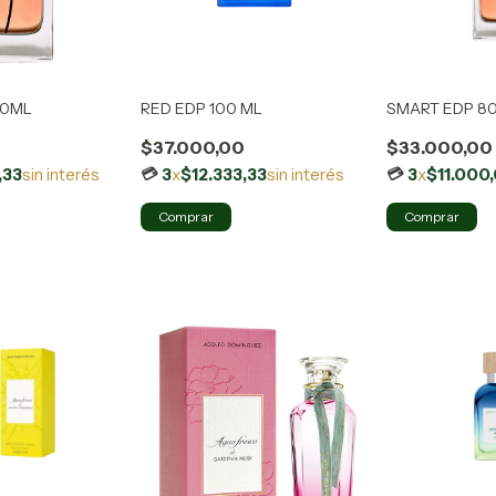
30ML
RED EDP 100 ML
SMART EDP 8
$37.000,00
$33.000,00
,33
sin interés
3
x
$12.333,33
sin interés
3
x
$11.000