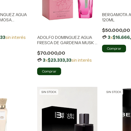
INGUEZ AGUA
BERGAMOTA A
IMOSA
120ML
 EDT 120ML
0
$50.000,00
,33
sin interés
3
x
$16.666
ADOLFO DOMINGUEZ AGUA
FRESCA DE GARDENIA MUSK -
EDT 120ML
$70.000,00
3
x
$23.333,33
sin interés
SIN STOCK
SIN STOCK