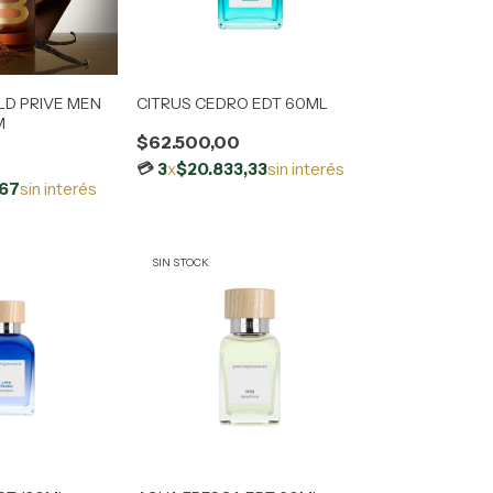
LD PRIVE MEN
CITRUS CEDRO EDT 60ML
M
$62.500,00
3
x
$20.833,33
sin interés
,67
sin interés
SIN STOCK