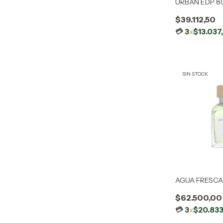
URBAN EDP 8
$39.112,50
3
x
$13.037
SIN STOCK
AGUA FRESCA
$62.500,00
3
x
$20.833