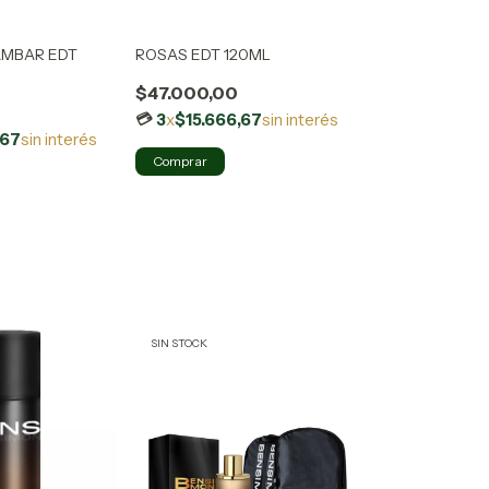
MBAR EDT
ROSAS EDT 120ML
$47.000,00
3
x
$15.666,67
sin interés
,67
sin interés
SIN STOCK