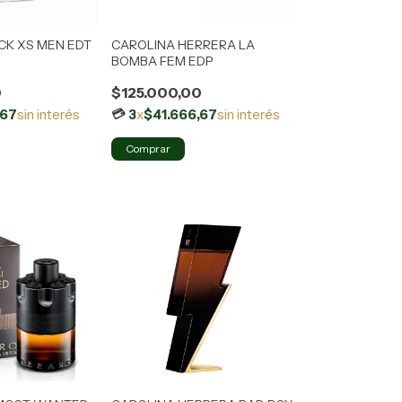
CK XS MEN EDT
CAROLINA HERRERA LA
BOMBA FEM EDP
0
$125.000,00
,67
sin interés
3
x
$41.666,67
sin interés
Comprar