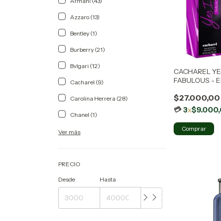
Armani (43)
Azzaro (13)
Bentley (1)
Burberry (21)
Bvlgari (12)
CACHAREL YES
FABULOUS - 
Cacharel (9)
$27.000,00
Carolina Herrera (28)
3
x
$9.000
Chanel (1)
Ver más
PRECIO
Desde
Hasta