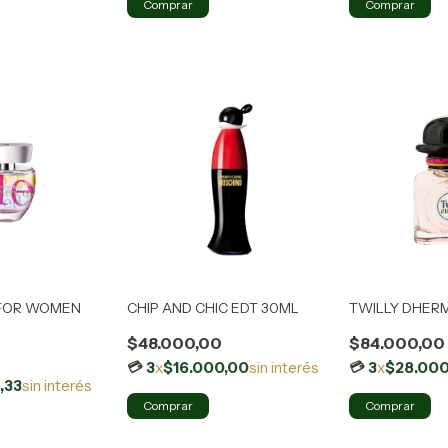
 FOR WOMEN
CHIP AND CHIC EDT 30ML
TWILLY DHERM
$48.000,00
$84.000,00
3
x
$16.000,00
sin interés
3
x
$28.000
,33
sin interés