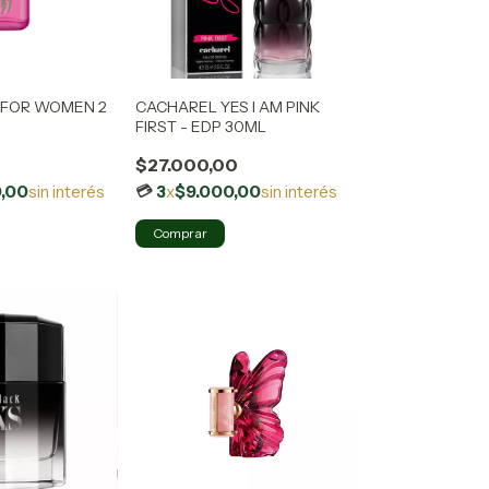
 FOR WOMEN 2
CACHAREL YES I AM PINK
FIRST - EDP 30ML
$27.000,00
,00
sin interés
3
x
$9.000,00
sin interés