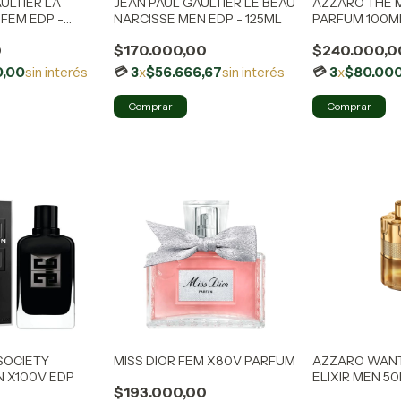
ULTIER LA
JEAN PAUL GAULTIER LE BEAU
AZZARO THE
FEM EDP -
NARCISSE MEN EDP - 125ML
PARFUM 100M
0
$170.000,00
$240.000,0
0,00
sin interés
3
x
$56.666,67
sin interés
3
x
$80.00
SOCIETY
MISS DIOR FEM X80V PARFUM
AZZARO WAN
 X100V EDP
ELIXIR MEN 5
$193.000,00