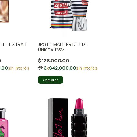
LLE LEXTRAIT
JPG LE MALE PRIDE EDT
UNISEX 125ML
0
$126.000,00
,00
sin interés
3
x
$42.000,00
sin interés