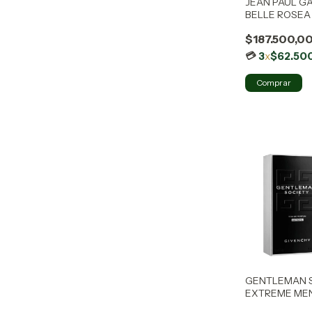
JEAN PAUL GA
BELLE ROSEA 
100ML
$187.500,0
3
x
$62.50
GENTLEMAN 
EXTREME MEN