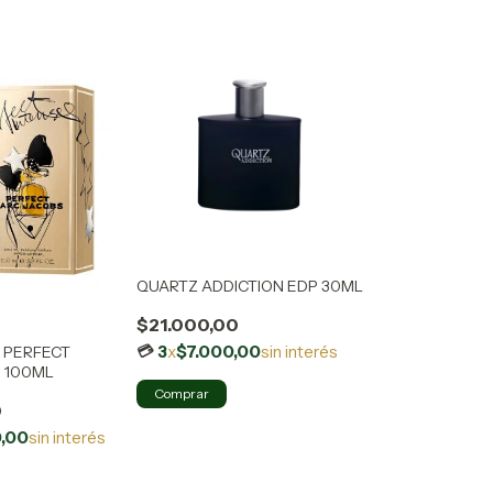
QUARTZ ADDICTION EDP 30ML
$21.000,00
3
x
$7.000,00
sin interés
 PERFECT
P 100ML
0
,00
sin interés