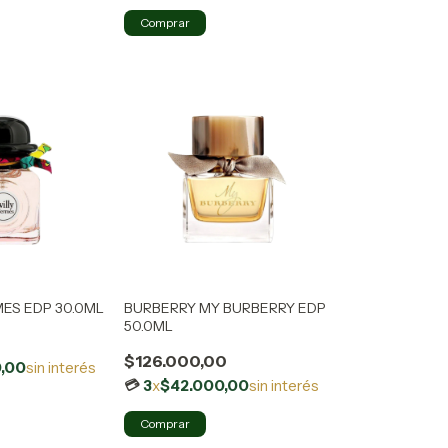
ES EDP 30.0ML
BURBERRY MY BURBERRY EDP
50.0ML
$126.000,00
,00
sin interés
3
x
$42.000,00
sin interés