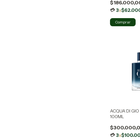
$186.000,0
3
x
$62.00
ACQUA DI GI
100ML
$300.000,
3
x
$100.0