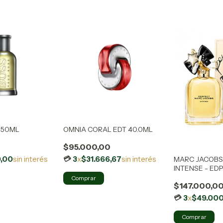
 50ML
OMNIA CORAL EDT 40.0ML
$95.000,00
0,00
sin interés
3
x
$31.666,67
sin interés
MARC JACOBS
INTENSE - ED
$147.000,0
3
x
$49.000