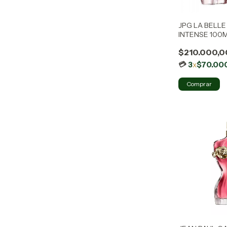
JPG LA BELLE
INTENSE 100
$210.000,0
3
x
$70.00