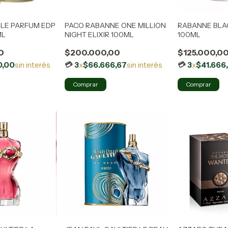
 LE PARFUM EDP
PACO RABANNE ONE MILLION
RABANNE BLA
ML
NIGHT ELIXIR 100ML
100ML
0
$200.000,00
$125.000,0
0,00
sin interés
3
x
$66.666,67
sin interés
3
x
$41.666