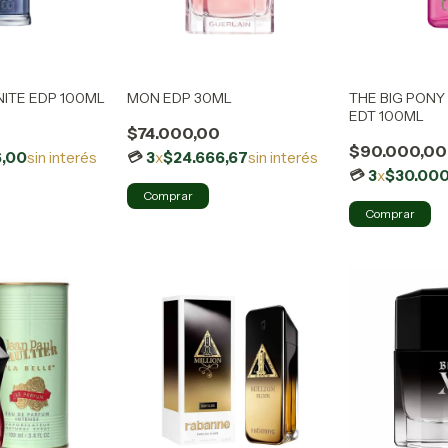
NITE EDP 100ML
MON EDP 30ML
THE BIG PONY
EDT 100ML
0
$74.000,00
$90.000,00
6,00
sin interés
3
x
$24.666,67
sin interés
3
x
$30.000