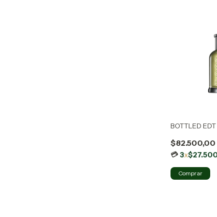
BOTTLED EDT
$82.500,00
3
x
$27.50