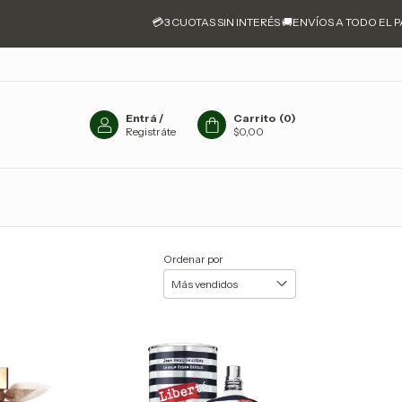
💳3 CUOTAS SIN INTERÉS 🚚ENVÍOS A TODO EL PAÍS 📍J
Entrá
/
Carrito
(
0
)
Registráte
$0,00
Ordenar por