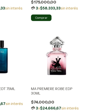
0
$175.000,00
,33
sin interés
3
x
$58.333,33
sin interés
EDT 75ML
MA PREMIERE ROBE EDP
30ML
$74.000,00
,67
sin interés
3
x
$24.666,67
sin interés