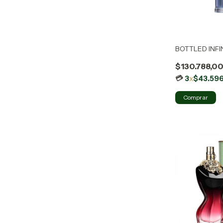
BOTTLED INFI
$130.788,0
3
x
$43.59