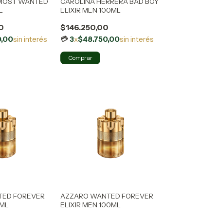
 MOST WANTED
CAROLINA HERRERA BAD BOY
L
ELIXIR MEN 100ML
0
$146.250,00
0,00
sin interés
3
x
$48.750,00
sin interés
TED FOREVER
AZZARO WANTED FOREVER
0ML
ELIXIR MEN 100ML