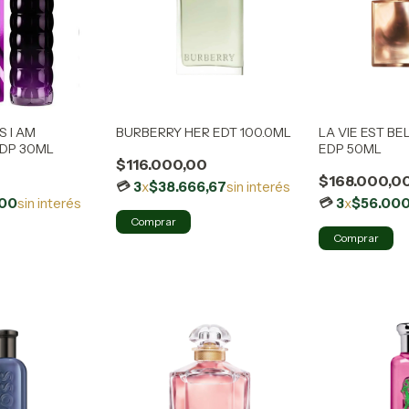
 I AM
BURBERRY HER EDT 100.0ML
LA VIE EST BE
EDP 30ML
EDP 50ML
$116.000,00
$168.000,0
3
x
$38.666,67
sin interés
,00
sin interés
3
x
$56.000