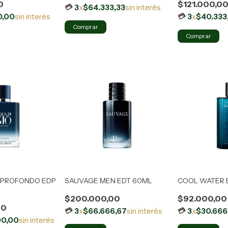
0
$121.000,0
3
x
$64.333,33
sin interés
0,00
sin interés
3
x
$40.333
O PROFONDO EDP
SAUVAGE MEN EDT 60ML
COOL WATER 
$200.000,00
$92.000,00
00
3
x
$66.666,67
sin interés
3
x
$30.666
00,00
sin interés