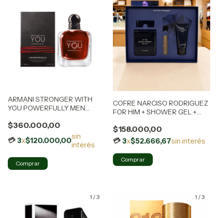
ARMANI STRONGER WITH
COFRE NARCISO RODRIGUEZ
YOU POWERFULLY MEN
FOR HIM + SHOWER GEL +
X100V EDP
10ML - 0011505
$360.000,00
$158.000,00
sin
3
x
$120.000,00
3
x
$52.666,67
sin interés
interés
1
/
3
1
/
3