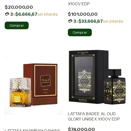
X100V EDP
$20.000,00
$101.000,00
3
x
$6.666,67
sin interés
3
x
$33.666,67
sin interés
LATTAFA BADEE AL OUD
GLORY UNISEX X100V EDP
$74.000,00
LATTAFA KHAMRAH QAHWA