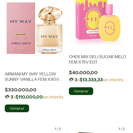
CHER MIX DELI SUGAR MELO
FEM X75V EDT
$40.000,00
ARMANI MY WAY YELLOW
SUNNY VANILLA FEM X90V
3
x
$13.333,33
sin interés
EDP EL
$330.000,00
3
x
$110.000,00
sin interés
1
/
3
1
/
2