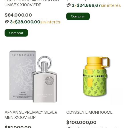
UNISEX X100V EDP
3
x
$24.666,67
sin interés
$84.000,00
3
x
$28.000,00
sin interés
AFNAN SUPREMACY SILVER
ODYSSEY LIMONI 100ML
MEN X100V EDP
$100.000,00
$81.000,00