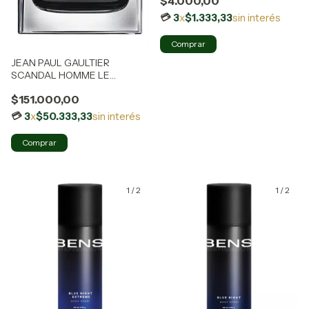
$4.000,00
3
x
$1.333,33
sin interés
JEAN PAUL GAULTIER
SCANDAL HOMME LE
PARFUM 50ML RECARGABLE
$151.000,00
3
x
$50.333,33
sin interés
1
/
2
1
/
2