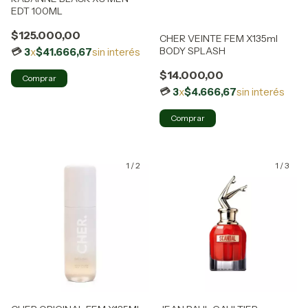
EDT 100ML
$125.000,00
CHER VEINTE FEM X135ml
BODY SPLASH
3
x
$41.666,67
sin interés
$14.000,00
3
x
$4.666,67
sin interés
1
/
2
1
/
3