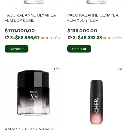
PACO RABANNE OLYMPEA
PACO RABANNE OLYMPEA
FEM EDP 80ML
FEM X50ml EDP
$170.000,00
$139.000,00
3
x
$56.666,67
sin interés
3
x
$46.333,33
sin interés
1
/
3
1
/
3
RABANNE BLACK XS MEN