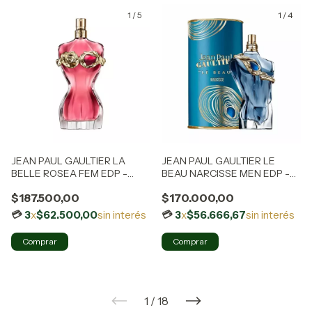
1
/
5
1
/
4
JEAN PAUL GAULTIER LA
JEAN PAUL GAULTIER LE
BELLE ROSEA FEM EDP -
BEAU NARCISSE MEN EDP -
100ML
125ML
$187.500,00
$170.000,00
3
x
$62.500,00
sin interés
3
x
$56.666,67
sin interés
1
/
18