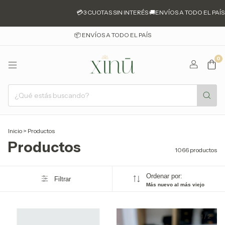
💳3 CUOTAS SIN INTERÉS 🚚ENVÍOS A TODO EL PAÍS 📍JESÚS M
📦 ENVÍOS A TODO EL PAÍS
0
Inicio
>
Productos
Productos
1066 productos
Ordenar por:
Filtrar
Más nuevo al más viejo
1
/
2