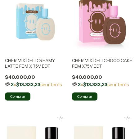
CHER MIX DELI CREAMY
CHER MIX DELI CHOCO CAKE
LATTE FEM X 75V EDT
FEM X75V EDT
$40.000,00
$40.000,00
3
x
$13.333,33
sin interés
3
x
$13.333,33
sin interés
1
/
3
1
/
3