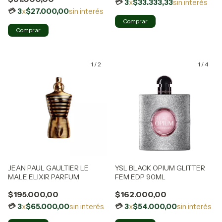
3
x
$33.333,33
sin interés
3
x
$27.000,00
sin interés
1
/
2
1
/
4
JEAN PAUL GAULTIER LE
YSL BLACK OPIUM GLITTER
MALE ELIXIR PARFUM
FEM EDP 90ML
$195.000,00
$162.000,00
3
x
$65.000,00
sin interés
3
x
$54.000,00
sin interés