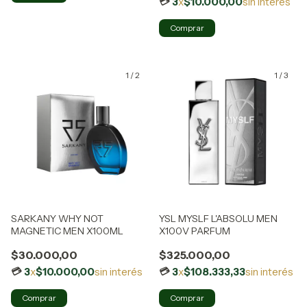
3
x
$10.000,00
sin interés
1
/
2
1
/
3
SARKANY WHY NOT
YSL MYSLF L'ABSOLU MEN
MAGNETIC MEN X100ML
X100V PARFUM
$30.000,00
$325.000,00
3
x
$10.000,00
sin interés
3
x
$108.333,33
sin interés