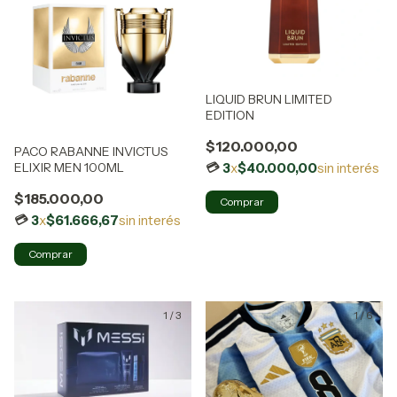
LIQUID BRUN LIMITED
EDITION
$120.000,00
PACO RABANNE INVICTUS
ELIXIR MEN 100ML
3
x
$40.000,00
sin interés
$185.000,00
3
x
$61.666,67
sin interés
1
/
3
1
/
6