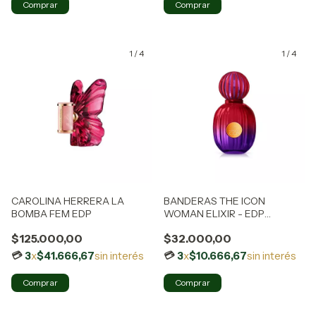
Comprar
1
/
4
1
/
4
CAROLINA HERRERA LA
BANDERAS THE ICON
BOMBA FEM EDP
WOMAN ELIXIR - EDP
INTENSE
$125.000,00
$32.000,00
3
x
$41.666,67
sin interés
3
x
$10.666,67
sin interés
Comprar
Comprar