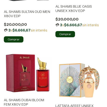
AL SHAMS BLUE OASIS
UNISEX X80V EDP
AL SHAMS SULTAN OUD MEN
X80V EDP
$20.000,00
$20.000,00
3
x
$6.666,67
sin interés
3
x
$6.666,67
sin interés
AL SHAMS DUBAI BLOOM
FEM X80V EDP
LATTAFA AFEEF UNISEX