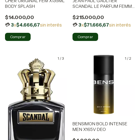
CHER ORIGINAL FEM X135ML
JEAN PAUL GAULTIER
BODY SPLASH
SCANDAL LE PARFUM FEMME
80ML
$14.000,00
$215.000,00
3
x
$4.666,67
sin interés
3
x
$71.666,67
sin interés
1
/
3
1
/
2
BENSIMON BOLD INTENSE
MEN X165V DEO