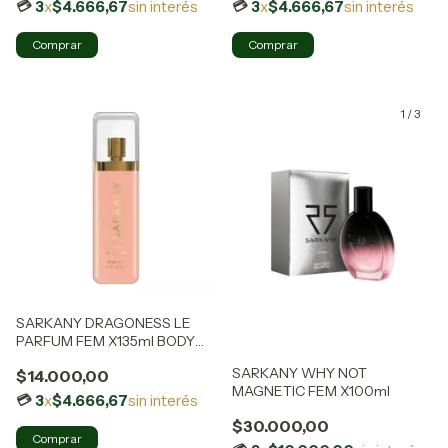
3
x
$4.666,67
sin interés
3
x
$4.666,67
sin interés
1
/
3
SARKANY DRAGONESS LE
PARFUM FEM X135ml BODY
SPLASH
SARKANY WHY NOT
$14.000,00
MAGNETIC FEM X100ml
3
x
$4.666,67
sin interés
$30.000,00