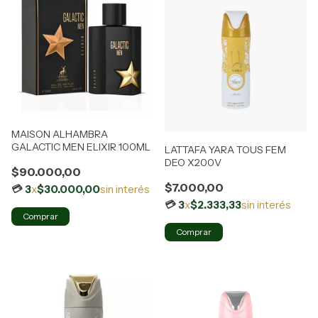
MAISON ALHAMBRA
GALACTIC MEN ELIXIR 100ML
LATTAFA YARA TOUS FEM
DEO X200V
$90.000,00
$7.000,00
3
x
$30.000,00
sin interés
3
x
$2.333,33
sin interés