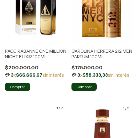
PACO RABANNE ONE MILLION
CAROLINA HERRERA 212 MEN
NIGHT ELIXIR 100ML
PARFUM 100ML
$200.000,00
$175.000,00
3
x
$66.666,67
sin interés
3
x
$58.333,33
sin interés
1
/
2
1
/
5