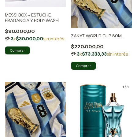
MESSI BOX - ESTUCHE,
FRAGANCIA Y BODYWASH
$90.000,00
ZAKAT WORLD CUP 80ML
3
x
$30.000,00
sin interés
$220.000,00
3
x
$73.333,33
sin interés
Comprar
1
/
4
1
/
3