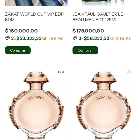
ZAKAT WORLD CUP VIP EDP
JEAN PAUL GAULTIER LE
80ML
BEAU MEN EDT 125ML
$160.000,00
$175.000,00
3
x
$53.333,33
sin interés
3
x
$58.333,33
sin interés
Comprar
1
/
3
1
/
3