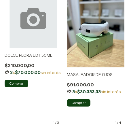
DOLCE FLORA EDT 50ML
$210.000,00
3
x
$70.000,00
sin interés
MASAJEADOR DE OJOS
$91.000,00
3
x
$30.333,33
sin interés
1
/
3
1
/
4