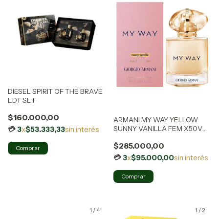
DIESEL SPIRIT OF THE BRAVE
EDT SET
$160.000,00
ARMANI MY WAY YELLOW
SUNNY VANILLA FEM X50V
3
x
$53.333,33
sin interés
EDP EL
$285.000,00
3
x
$95.000,00
sin interés
1
/
4
1
/
2