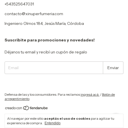
+543525647031
contacto@xinuperfumeria.com
Ingeniero Olmos 184, Jesús María, Córdoba
Suscribite para promociones y novedades!
Déjanos tu email y recibí un cupón de regalo
Defensa de las y los consumidores. Para reclamos
ingresá acá.
/
Botón de
arrepentimiento
Copyright Xinu Perfumería - 30718262239 - 2026. Todos los derechos
Al navegar por este sitio
aceptás el uso de cookies
para agilizar tu
reservados.
experiencia de compra.
Entendido