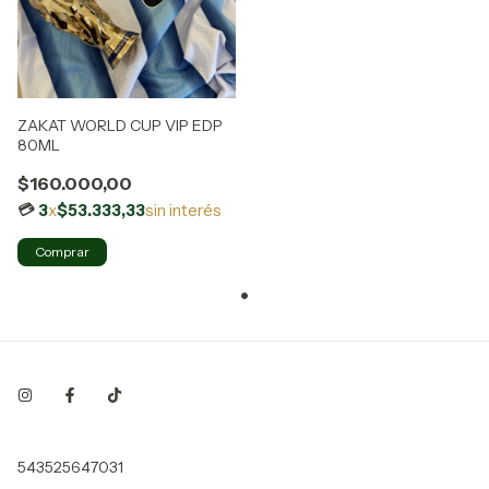
ZAKAT WORLD CUP VIP EDP
80ML
$160.000,00
3
x
$53.333,33
sin interés
Comprar
543525647031