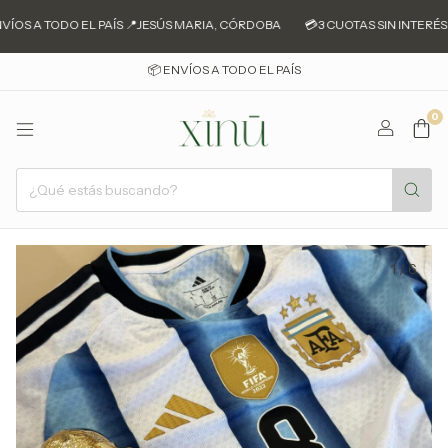
ÍOS A TODO EL PAÍS 📍JESÚS MARIA, CÓRDOBA
💳3 CUOTAS SIN INTERÉS 
📦 ENVÍOS A TODO EL PAÍS
0
1
/
6