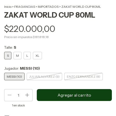
Inicio
>
FRAGANCIAS
>
IMPORTADOS
>
ZAKAT WORLD CUP 80ML
ZAKAT WORLD CUP 80ML
$220.000,00
Precio sin impuestos
$181.818,18
Talle:
S
S
M
L
XL
Jugador:
MESSI (10)
MESSI (10)
JULIAN ALVAREZ (9)
ENZO FERNANDEZ (8)
1
en stock