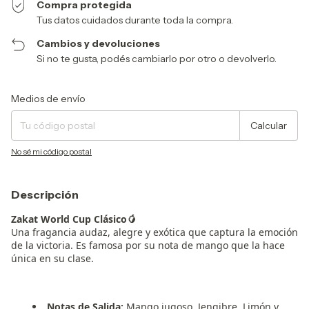
Compra protegida
Tus datos cuidados durante toda la compra.
Cambios y devoluciones
Si no te gusta, podés cambiarlo por otro o devolverlo.
Entregas para el CP:
Cambiar CP
Medios de envío
Calcular
No sé mi código postal
Descripción
Zakat World Cup Clásico
🥭
Una fragancia audaz, alegre y exótica que captura la emoción
de la victoria. Es famosa por su nota de mango que la hace
única en su clase.
Notas de Salida:
Mango jugoso, Jengibre, Limón y