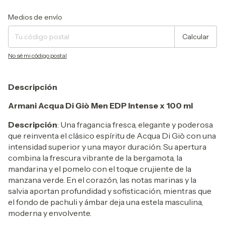
Entregas para el CP:
Cambiar CP
Medios de envío
Calcular
No sé mi código postal
Descripción
Armani Acqua Di Giò Men EDP Intense x 100 ml
Descripción
: Una fragancia fresca, elegante y poderosa
que reinventa el clásico espíritu de Acqua Di Giò con una
intensidad superior y una mayor duración. Su apertura
combina la frescura vibrante de la bergamota, la
mandarina y el pomelo con el toque crujiente de la
manzana verde. En el corazón, las notas marinas y la
salvia aportan profundidad y sofisticación, mientras que
el fondo de pachuli y ámbar deja una estela masculina,
moderna y envolvente.