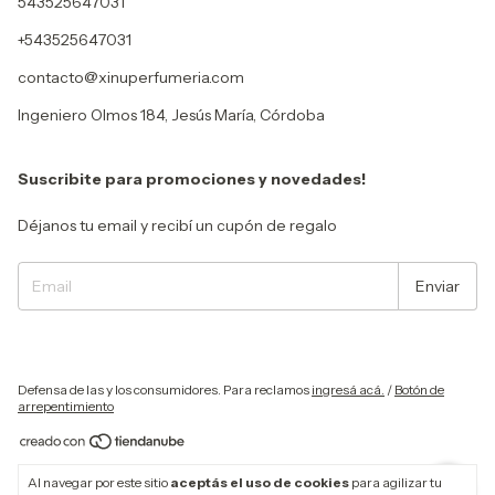
543525647031
+543525647031
contacto@xinuperfumeria.com
Ingeniero Olmos 184, Jesús María, Córdoba
Suscribite para promociones y novedades!
Déjanos tu email y recibí un cupón de regalo
Defensa de las y los consumidores. Para reclamos
ingresá acá.
/
Botón de
arrepentimiento
Copyright Xinu Perfumería - 30718262239 - 2026. Todos los derechos
Al navegar por este sitio
aceptás el uso de cookies
para agilizar tu
reservados.