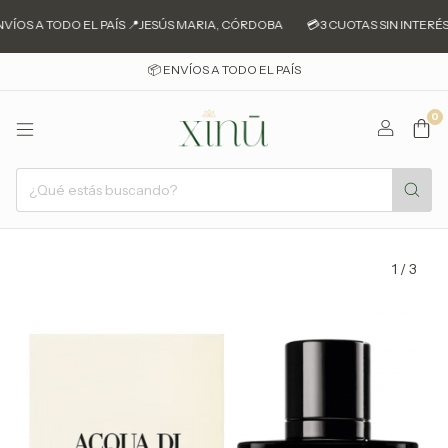
VÍOS A TODO EL PAÍS 📍JESÚS MARIA, CÓRDOBA
💳3 CUOTAS SIN INTERÉS 
📦 ENVÍOS A TODO EL PAÍS
0
1
/
3