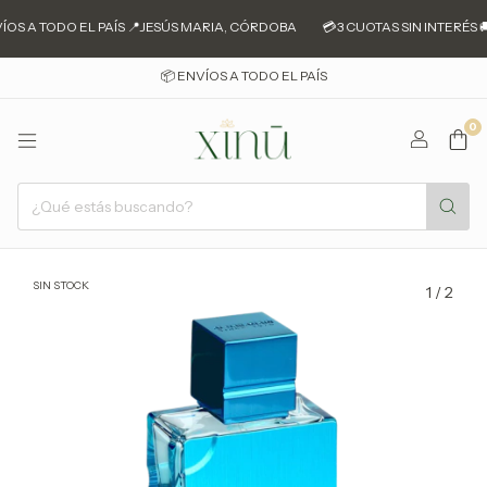
OS A TODO EL PAÍS 📍JESÚS MARIA, CÓRDOBA
💳3 CUOTAS SIN INTERÉS 
📦 ENVÍOS A TODO EL PAÍS
0
SIN STOCK
1
/
2