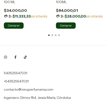
100 ML
100ML
$34.000,00
$84.000,01
3
x
$11.333,33
sin interés
3
x
$28.000,00
sin interés
543525647031
+543525647031
contacto@xinuperfumeria.com
Ingeniero Olmos 184, Jesús María, Córdoba