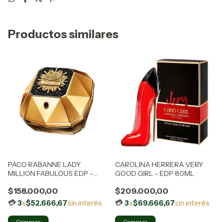
Productos similares
PACO RABANNE LADY
CAROLINA HERRERA VERY
MILLION FABULOUS EDP -
GOOD GIRL - EDP 80ML
50ML
$158.000,00
$209.000,00
3
x
$52.666,67
sin interés
3
x
$69.666,67
sin interés