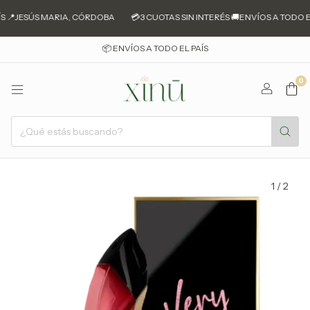
S 📍JESÚS MARIA, CÓRDOBA
💳3 CUOTAS SIN INTERÉS 🚚ENVÍOS A TODO EL
📦 ENVÍOS A TODO EL PAÍS
0
1
/
2