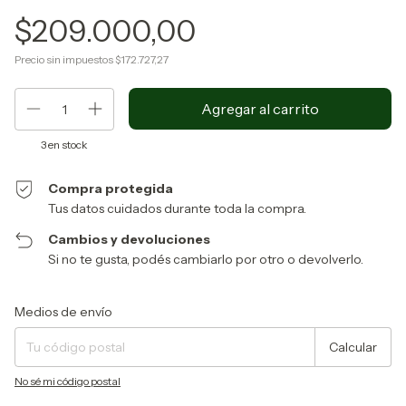
$209.000,00
Precio sin impuestos
$172.727,27
3
en stock
Compra protegida
Tus datos cuidados durante toda la compra.
Cambios y devoluciones
Si no te gusta, podés cambiarlo por otro o devolverlo.
Entregas para el CP:
Cambiar CP
Medios de envío
Calcular
No sé mi código postal