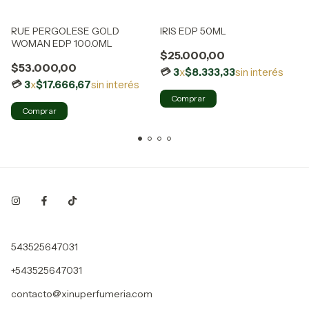
RUE PERGOLESE GOLD
IRIS EDP 50ML
WOMAN EDP 100.0ML
$25.000,00
$53.000,00
3
x
$8.333,33
sin interés
3
x
$17.666,67
sin interés
543525647031
+543525647031
contacto@xinuperfumeria.com