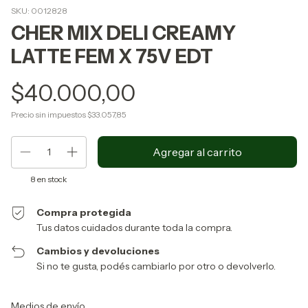
SKU:
0012828
CHER MIX DELI CREAMY
LATTE FEM X 75V EDT
$40.000,00
Precio sin impuestos
$33.057,85
8
en stock
Compra protegida
Tus datos cuidados durante toda la compra.
Cambios y devoluciones
Si no te gusta, podés cambiarlo por otro o devolverlo.
Entregas para el CP:
Cambiar CP
Medios de envío