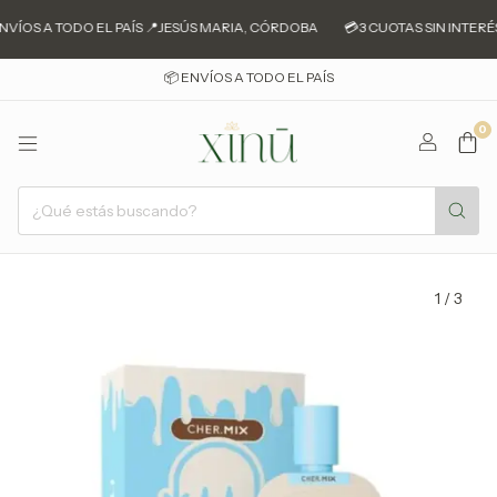
NVÍOS A TODO EL PAÍS 📍JESÚS MARIA, CÓRDOBA
💳3 CUOTAS SIN INTERÉS
📦 ENVÍOS A TODO EL PAÍS
0
1
/
3