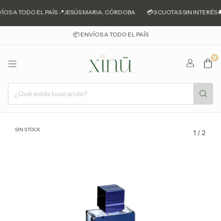
ÍOS A TODO EL PAÍS 📍JESÚS MARIA, CÓRDOBA
💳3 CUOTAS SIN INTERÉS 
📦 ENVÍOS A TODO EL PAÍS
0
SIN STOCK
1
/
2