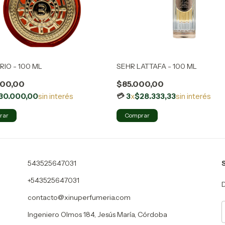
RIO - 100 ML
SEHR LATTAFA - 100 ML
00,00
$85.000,00
30.000,00
sin interés
3
x
$28.333,33
sin interés
543525647031
+543525647031
D
contacto@xinuperfumeria.com
Ingeniero Olmos 184, Jesús María, Córdoba