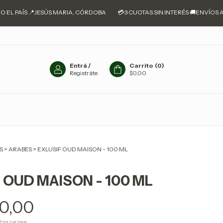
L PAÍS 📍JESÚS MARIA, CÓRDOBA
💳3 CUOTAS SIN INTERÉS 🚚ENVÍOS A TO
Entrá
/
Carrito
(
0
)
Registráte
$0,00
S
>
ARABES
>
EXLUSIF OUD MAISON - 100 ML
 OUD MAISON - 100 ML
0,00
$33.057,85