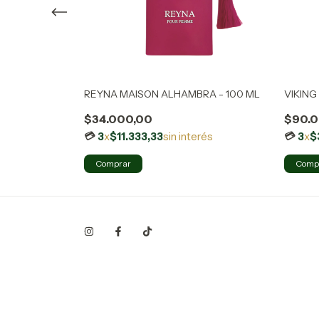
 - 100 ML
REYNA MAISON ALHAMBRA - 100 ML
VIKING 
$34.000,00
$90.0
erés
3
x
$11.333,33
sin interés
3
x
$