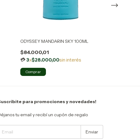
ODYSSEY MANDARIN SKY 100ML
MODERN MUSK 
$84.000,01
$38.000,00
3
x
$28.000,00
sin interés
3
x
$12.666,
Suscribite para promociones y novedades!
éjanos tu email y recibí un cupón de regalo