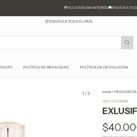
💳3 CUOTAS SIN INTERÉS 🚚ENVÍOS A TODO E
📦 ENVÍOS A TODO EL PAÍS
TACTO
POLÍTICA DE PRIVACIDAD
POLÍTICA DE DEVOLUCIÓN
Inicio
>
FRAGANCIA
1
/
2
SKU:
0008336
EXLUSIF
$40.00
Precio sin impuestos