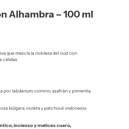
on Alhambra – 100 ml
ativa que mezcla la nobleza del oud con
 cálidas .
a por labdanum, comino, azafrán y pimienta,
rosa búlgara, violeta y patchouli indonesio,
tico, incienso y matices cuero,