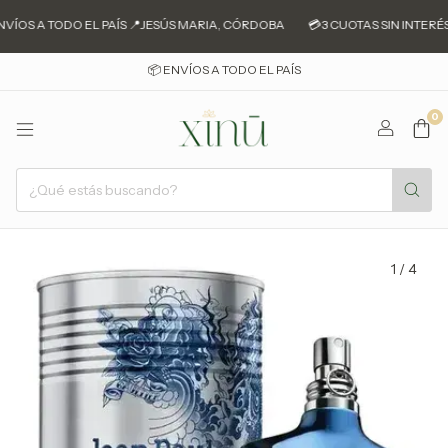
VÍOS A TODO EL PAÍS 📍JESÚS MARIA, CÓRDOBA
💳3 CUOTAS SIN INTERÉS 
📦 ENVÍOS A TODO EL PAÍS
0
1
/
4