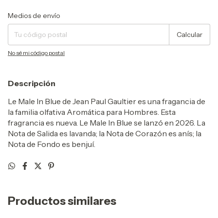
Entregas para el CP:
Cambiar CP
Medios de envío
Calcular
No sé mi código postal
Descripción
Le Male In Blue de Jean Paul Gaultier es una fragancia de
la familia olfativa Aromática para Hombres. Esta
fragrancia es nueva. Le Male In Blue se lanzó en 2026. La
Nota de Salida es lavanda; la Nota de Corazón es anís; la
Nota de Fondo es benjuí.
Productos similares