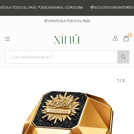
ÍOS A TODO EL PAÍS 📍JESÚS MARIA, CÓRDOBA
💳3 CUOTAS SIN INTERÉS 
📦 ENVÍOS A TODO EL PAÍS
0
1
/
2