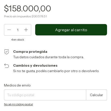
$158.000,00
Precio sin impuestos
$130.578,51
4
en stock
Compra protegida
Tus datos cuidados durante toda la compra.
Cambios y devoluciones
Si no te gusta, podés cambiarlo por otro o devolverlo.
Entregas para el CP:
Cambiar CP
Medios de envío
Calcular
No sé mi código postal