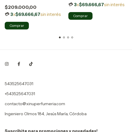
30ML
3
x
$69.666,67
sin interés
$209.000,00
3
x
$69.666,67
sin interés
543525647031
+543525647031
contacto@xinuperfumeria.com
Ingeniero Olmos 184, Jesús María, Córdoba
Suscribite para promociones y novedades!