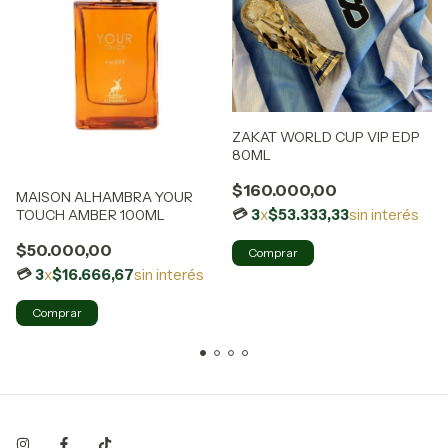
ZAKAT WORLD CUP VIP EDP
80ML
$160.000,00
MAISON ALHAMBRA YOUR
3
x
$53.333,33
sin interés
TOUCH AMBER 100ML
$50.000,00
Comprar
3
x
$16.666,67
sin interés