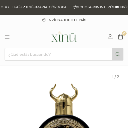
ODO EL PAÍS 📍JESÚS MARIA, CÓRDOBA
💳3 CUOTAS SIN INTERÉS 🚚ENVÍO
📦 ENVÍOS A TODO EL PAÍS
0
1
/
2