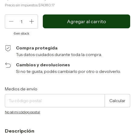
Precio sin impuestos
$74.380,17
6
en stock
Compra protegida
Tus datos cuidados durante toda la compra.
Cambios y devoluciones
Si no te gusta, podés cambiarlo por otro o devolverlo.
Entregas para el CP:
Cambiar CP
Medios de envío
Calcular
No sé mi código postal
Descripción