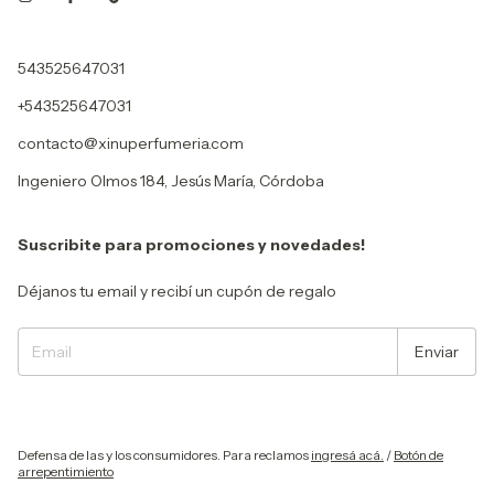
543525647031
+543525647031
contacto@xinuperfumeria.com
Ingeniero Olmos 184, Jesús María, Córdoba
Suscribite para promociones y novedades!
Déjanos tu email y recibí un cupón de regalo
Defensa de las y los consumidores. Para reclamos
ingresá acá.
/
Botón de
arrepentimiento