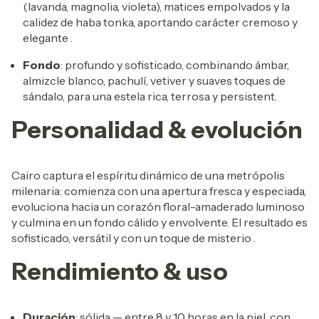
(lavanda, magnolia, violeta), matices empolvados y la
calidez de haba tonka, aportando carácter cremoso y
elegante
.
Fondo
: profundo y sofisticado, combinando ámbar,
almizcle blanco, pachulí, vetiver y suaves toques de
sándalo, para una estela rica, terrosa y persistent.
Personalidad & evolución
Cairo captura el espíritu dinámico de una metrópolis
milenaria: comienza con una apertura fresca y especiada,
evoluciona hacia un corazón floral-amaderado luminoso
y culmina en un fondo cálido y envolvente. El resultado es
sofisticado, versátil y con un toque de misterio
.
Rendimiento & uso
Duración
: sólida — entre 8 y 10 horas en la piel, con