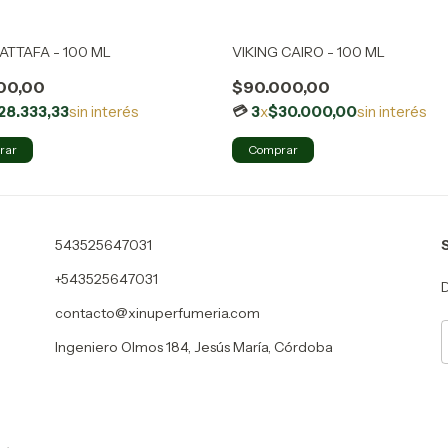
ATTAFA - 100 ML
VIKING CAIRO - 100 ML
00,00
$90.000,00
28.333,33
sin interés
3
x
$30.000,00
sin interés
543525647031
+543525647031
D
contacto@xinuperfumeria.com
Ingeniero Olmos 184, Jesús María, Córdoba