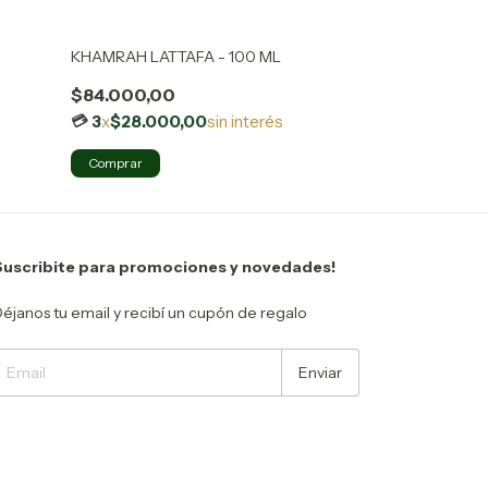
KHAMRAH LATTAFA - 100 ML
MODERN MUSK 
$84.000,00
$38.000,00
3
x
$28.000,00
sin interés
3
x
$12.666,
Suscribite para promociones y novedades!
éjanos tu email y recibí un cupón de regalo