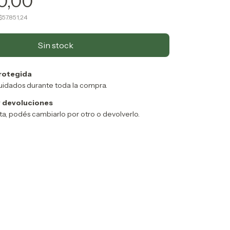
0,00
$57.851,24
rotegida
uidados durante toda la compra.
 devoluciones
sta, podés cambiarlo por otro o devolverlo.