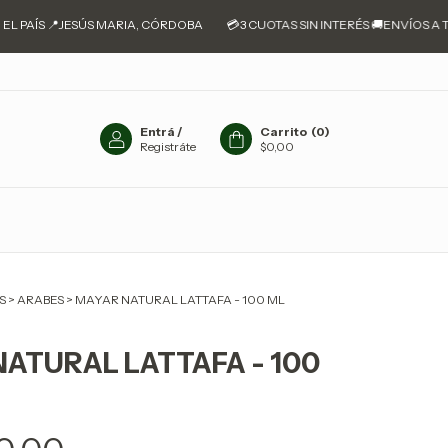
 PAÍS 📍JESÚS MARIA, CÓRDOBA
💳3 CUOTAS SIN INTERÉS 🚚ENVÍOS A TOD
Entrá
/
Carrito
(
0
)
Registráte
$0,00
S
>
ARABES
>
MAYAR NATURAL LATTAFA - 100 ML
ATURAL LATTAFA - 100