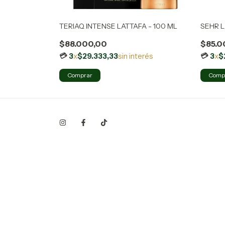
L
TERIAQ INTENSE LATTAFA - 100 ML
SEHR L
$88.000,00
$85.0
terés
3
x
$29.333,33
sin interés
3
x
$