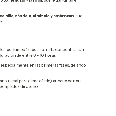
loto
,
nenúfar
y
jazmín
, que le dan un aire
vainilla
,
sándalo
,
almizcle
y
ambroxan
, que
e.
e los perfumes árabes con alta concentración
uración de entre 6 y 10 horas
.
 especialmente en las primeras fases, dejando
ano (ideal para clima cálido), aunque con su
 templados de otoño
.