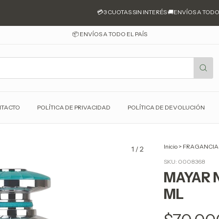
💳3 CUOTAS SIN INTERÉS 🚚ENVÍOS A TODO EL
📦 ENVÍOS A TODO EL PAÍS
TACTO
POLÍTICA DE PRIVACIDAD
POLÍTICA DE DEVOLUCIÓN
Inicio
>
FRAGANCIA
1
/
2
SKU:
0008368
MAYAR N
ML