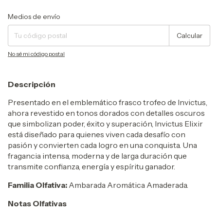
Entregas para el CP:
Cambiar CP
Medios de envío
Calcular
No sé mi código postal
Descripción
Presentado en el emblemático frasco trofeo de Invictus,
ahora revestido en tonos dorados con detalles oscuros
que simbolizan poder, éxito y superación, Invictus Elixir
está diseñado para quienes viven cada desafío con
pasión y convierten cada logro en una conquista. Una
fragancia intensa, moderna y de larga duración que
transmite confianza, energía y espíritu ganador.
Familia Olfativa:
Ambarada Aromática Amaderada.
Notas Olfativas