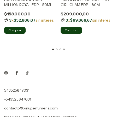
PACO RABANNE LADY
CAROLINA HERRERA GOOD
MILLION ROYAL EDP - 50ML
GIRL GLAM EDP - 80ML
$158.000,00
$209.000,00
3
x
$52.666,67
sin interés
3
x
$69.666,67
sin interés
543525647031
+543525647031
contacto@xinuperfumeria.com
Ingeniero Olmos 184, Jesús María, Córdoba