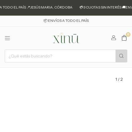
A TODO EL PAÍS 📍JESÚS MARIA, CÓRDOBA
💳3 CUOTAS SIN INTERÉS 🚚ENV
📦 ENVÍOS A TODO EL PAÍS
0
1
/
2